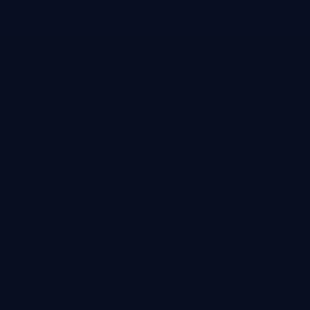
传承！杭州亚运会闭幕式，如何连接过去与未来
2026-06-18
40 次阅读