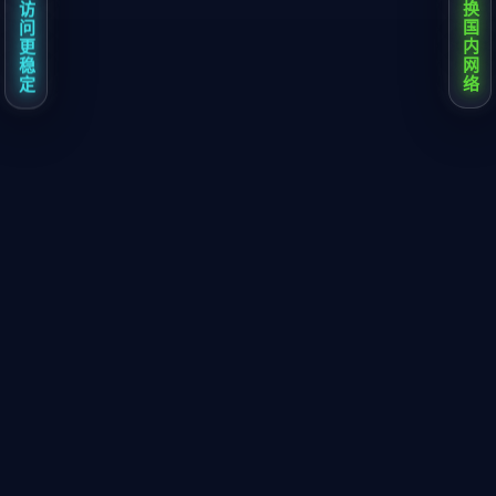
命运的召唤！2026世界杯，谁能抓住机遇
2026-06-19
46 次阅读