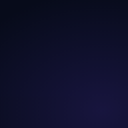
世界足球联赛排行榜前十名深度解析：谁才是真正的
顶级联赛之王？
2026-06-06
60 次阅读
图文推荐